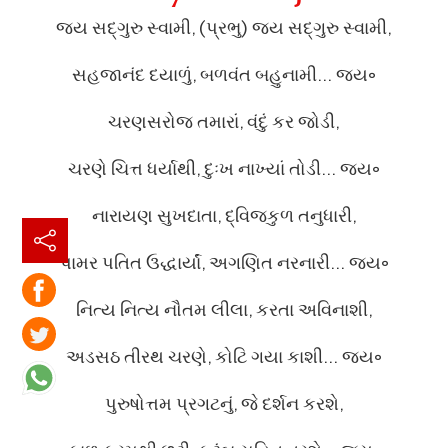
જય સદ્‌ગુરુ સ્વામી, (પ્રભુ) જય સદ્‌ગુરુ સ્વામી,
સહજાનંદ દયાળું, બળવંત બહુનામી… જય꠶
ચરણસરોજ તમારાં, વંદું કર જોડી,
ચરણે ચિત્ત ધર્યાથી, દુઃખ નાખ્યાં તોડી… જય꠶
નારાયણ સુખદાતા, દ્વિજકુળ તનુધારી,
પામર પતિત ઉદ્ધાર્યાં, અગણિત નરનારી… જય꠶
નિત્ય નિત્ય નૌતમ લીલા, કરતા અવિનાશી,
અડસઠ તીરથ ચરણે, કોટિ ગયા કાશી… જય꠶
પુરુષોત્તમ પ્રગટનું, જે દર્શન કરશે,