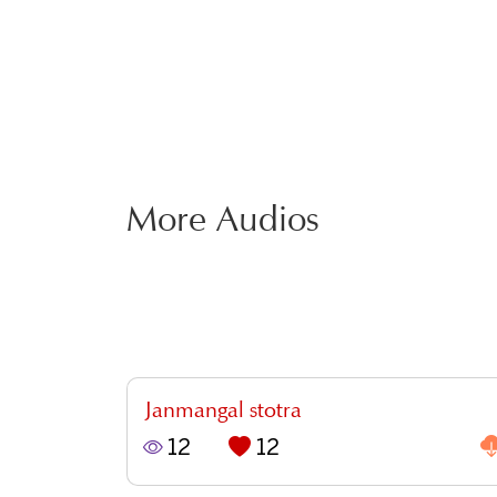
More Audios
Janmangal stotra
12
12