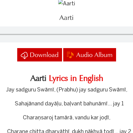
Aarti
Download
Audio Album
Aarti
Lyrics in English
Jay sadguru Swāmī, (Prabhu) jay sadguru Swāmī,
Sahajānand dayāḷu, baḷvant bahunāmī… jay 1
Charaṇsaroj tamārā, vandu kar joḍī,
Charaṇe chitta dharyāthī, dukh nākhyā toḍī… jay 2