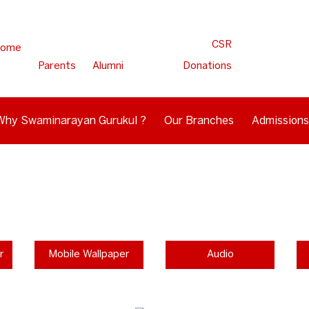
CSR
ome
Parents
Alumni
Donations
Why Swaminarayan Gurukul ?
Our Branches
Admissions
r
Mobile Wallpaper
Audio