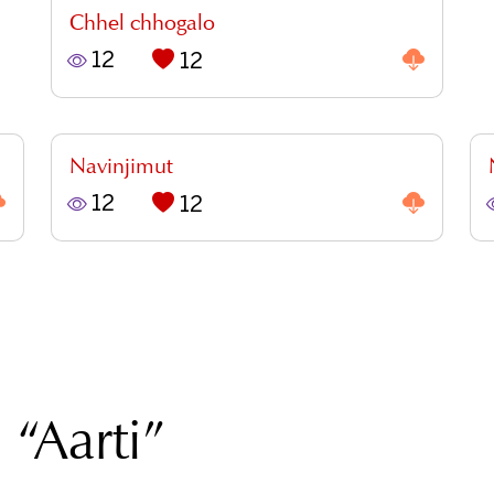
Chhel chhogalo
12
12
Navinjimut
12
12
 “
Aarti
”