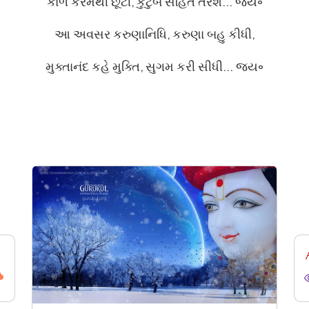
કાળ કરમથી છૂટી, કુટુંબ સહિત તરશે… જય꠶
આ અવસર કરુણાનિધિ, કરુણા બહુ કીધી,
મુક્તાનંદ કહે મુક્તિ, સુગમ કરી સીધી… જય꠶