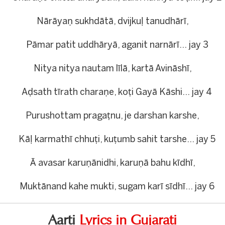
Nārāyaṇ sukhdātā, dvijkuḷ tanudhārī,
Pāmar patit uddhāryā, aganit narnārī… jay 3
Nitya nitya nautam līlā, kartā Avināshī,
Aḍsath tīrath charaṇe, koṭi Gayā Kāshi… jay 4
Purushottam pragaṭnu, je darshan karshe,
Kāḷ karmathī chhuṭi, kuṭumb sahit tarshe… jay 5
Ā avasar karuṇānidhi, karuṇā bahu kīdhī,
Muktānand kahe mukti, sugam karī sīdhī… jay 6
Aarti
Lyrics in Gujarati