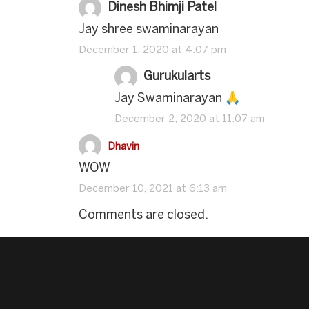
Dinesh Bhimji Patel
Jay shree swaminarayan
December 1, 2020 at 4:07 pm
Gurukularts
Jay Swaminarayan 🙏
December 2, 2020 at 11:07 am
Dhavin
WOW
December 10, 2021 at 6:13 am
Comments are closed.